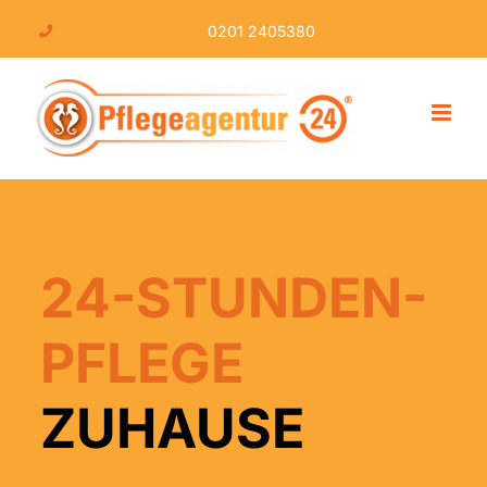
Skip
0201 2405380
to
content
24-STUNDEN-
PFLEGE
ZUHAUSE