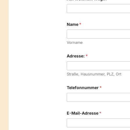
m
e
w
e
l
Name
*
c
h
e
Vorname
m
Adresse:
*
Straße, Hausnummer, PLZ, Ort
Telefonnummer
*
E-Mail-Adresse
*