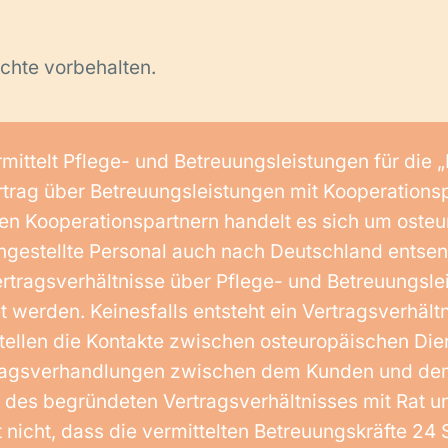
chte vorbehalten.
mittelt Pflege- und Betreuungsleistungen für di
trag über Betreuungsleistungen mit Kooperationsp
seren Kooperationspartnern handelt es sich um ost
 angestellte Personal auch nach Deutschland ents
ertragsverhältnisse über Pflege- und Betreuungsl
werden. Keinesfalls entsteht ein Vertragsverhältn
tellen die Kontakte zwischen osteuropäischen Dien
ragsverhandlungen zwischen dem Kunden und dem
es begründeten Vertragsverhältnisses mit Rat un
icht, dass die vermittelten Betreuungskräfte 24 S