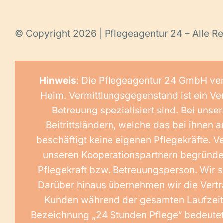
© Copyright 2026 | Pflegeagentur 24 – Alle Re
Hinweis
: Die Pflegeagentur 24 GmbH ver
Heim. Vermittlungsgegenstand ist ein Ver
Betreuung spezialisiert sind. Bei un
Beitrittsländern, welche das bei ihnen
beschäftigt keine eigenen Pflegekräfte. V
unseren Kooperationspartnern begründet 
Pflegekraft bzw. Betreuungsperson. Wir s
Darüber hinaus übernehmen wir die Vert
Kunden während der gesamten Laufzeit d
Bezeichnung „24 Stunden Pflege“ bedeutet n