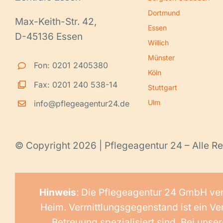
Dortmund
Max-Keith-Str. 42,
Essen
D-45136 Essen
Willich
Münster
Fon: 0201 2405380
Köln
Fax: 0201 240 538-14
Stuttgart
Ulm
info@pflegeagentur24.de
© Copyright 2026 | Pflegeagentur 24 – Alle Re
Hinweis
: Die Pflegeagentur 24 GmbH ver
Heim. Vermittlungsgegenstand ist ein Ver
Betreuung spezialisiert sind. Bei un