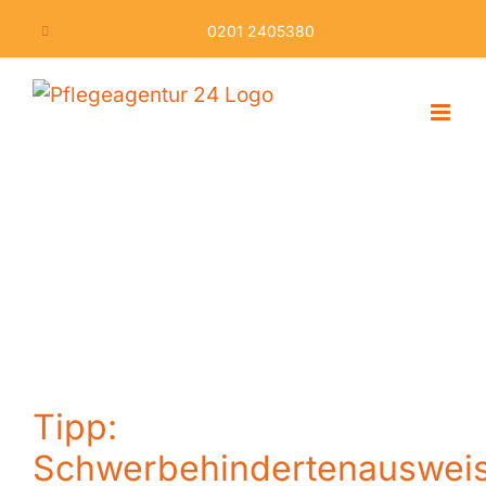
Skip
0201 2405380
to
content
Tipp:
Schwerbehindertenauswei